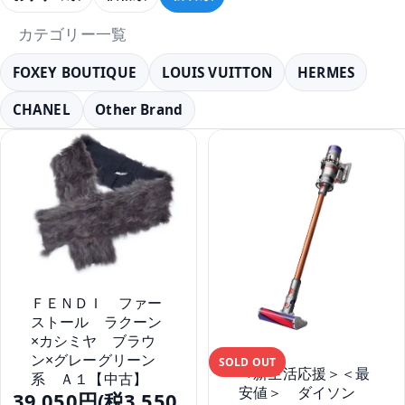
カテゴリー一覧
FOXEY BOUTIQUE
LOUIS VUITTON
HERMES
CHANEL
Other Brand
ＦＥＮＤＩ ファー
ストール ラクーン
×カシミヤ ブラウ
ン×グレーグリーン
SOLD OUT
＜新生活応援＞＜最
系 Ａ１【中古】
安値＞ ダイソン
39,050円(税3,550