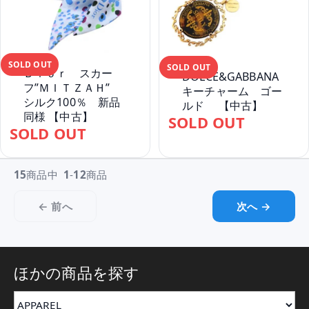
SOLD OUT
SOLD OUT
Ｄｉｏｒ スカー
DOLCE&GABBANA
フ”ＭＩＴＺＡＨ”
キーチャーム ゴー
シルク100％ 新品
ルド 【中古】
同様 【中古】
SOLD OUT
SOLD OUT
15
商品中
1
-
12
商品
← 前へ
次へ →
ほかの商品を探す