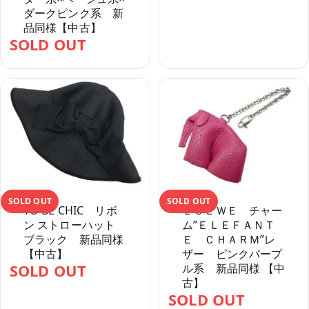
ダークピンク系 新
品同様【中古】
SOLD OUT
SOLD OUT
SOLD OUT
TO BE CHIC リボ
ＬＯＥＷＥ チャー
ン ストローハット
ム”ＥＬＥＦＡＮＴ
ブラック 新品同様
Ｅ ＣＨＡＲＭ”レ
【中古】
ザー ピンクパープ
SOLD OUT
ル系 新品同様 【中
古】
SOLD OUT