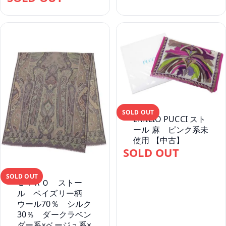
SOLD OUT
EMILIO PUCCI スト
ール 麻 ピンク系未
使用 【中古】
SOLD OUT
SOLD OUT
ＥＴＲＯ ストー
ル ペイズリー柄
ウール70％ シルク
30％ ダークラベン
ダー系×ベージュ系×