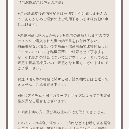
【宅配買取ご利用上の注意】
※ご商談成立後の内容変更は一切受け付け致しませんの
で、あらかじめご理解の上ご利用下さいます様お願い申
し上げます。
※未使用品は購入日から3ヶ月以内の商品としますのでブ
ティックで購入された際の納品書をお付け下さい。
納品書がない場合、今季商品・増産商品で比較的新しい
アイテムについては臨機応変にご対応させて頂きます
が、それ以外の場合についてはアウトレットとしてのご
査定や新品同様扱いのご査定となる事もございますので
ご了承下さい。
お送り頂く際の梱包に関する箱、詰め物などはご返却で
きません。ご承知置き下さい。
※同じアイテム・同じカラーでもサイズによってご査定価
格が異なる場合もございます。
※18歳未満の方、及び高校生の方はお取引できません。
※アパレルの場合、傷やシミ・汚れなどでお断りする場合
もございますが、弊社は優れたクリーニング店と提携し