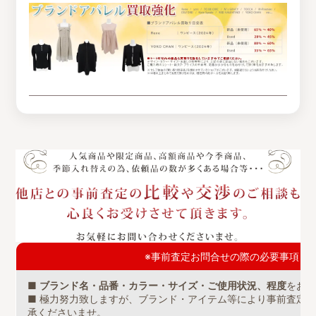
※事前査定お問合せの際の必要事項と
■
ブランド名・品番・カラー・サイズ・ご使用状況、程度
をお
■ 極力努力致しますが、ブランド・アイテム等により事前査定
承くださいませ。