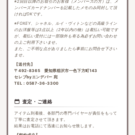
※2回目以降のお取引のお客様（メンバーズの方）は、メ
ンバーズカードナンバーを記載したメモのみ同封して頂
ければOKです。
※FOXEY、シャネル、ルイ・ヴィトンなどの高級ライン
のお洋服等は3点以上（2年以内の物）は着払い可能です
が、着払い受付には一部除外も有る為必ずお問い合わせ
の上ご利用下さいませ。
また、ご不明な点がありましたら事前にお問合せ下さい
ませ。
【送付先】
〒492-8365 愛知県稲沢市一色下方町143
セレブbyエンデバー 宛
TEL：
0587-36-3300
査定・ご連絡
アイテム到着後、各部門の専門バイヤーが責任をもって
丁寧に査定させて頂きます。
結果はお電話にて迅速にお知らせ致します。