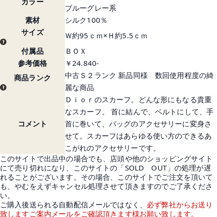
カラー
ブルーグレー系
素材
シルク100％
サイズ
Ｗ約95ｃｍ×Ｈ約5.5ｃｍ
付属品
ＢＯＸ
参考価格
￥24.840-
中古Ｓ２ランク 新品同様 数回使用程度の綺
商品ランク
麗な商品
Ｄｉｏｒのスカーフ。どんな形にもなる貴重
なスカーフ。 首に結んで、ベルトにして、手
コメント
首に巻いて、バッグのアクセサリーに変身さ
せて。スカーフはあらゆる使い方のできるあ
こがれのアクセサリーです。
このサイトで出品中の場合でも、店頭や他のショッピングサイト
にて売り切れになり、このサイトの「SOLD OUT」の処理が遅
れることがございます。その場合、このサイトでご注文を頂いて
も、やむをえずキャンセル処理させて頂きますのでご了承くださ
い。
ご購入後送られる自動配信メールではなく、
必ず弊社からお送り
致しますご案内メールをご確認頂きます様お願い致します。