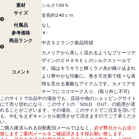
素材
シルク100％
サイズ
全長約240ｃｍ
付属品
なし
参考価格
￥-
商品ランク
中古Ｓ２ランク新品同様
カメリアから美しく流れるようなプリーツデ
ザインのＣＨＡＮＥＬのシルクストールで
す。端はキラキラと輝くラメ糸が織り込まれ
コメント
より華やかな印象に。巻き方次第で様々な表
情を見せる素敵なアイテムです。カメリアモ
チーフにココマーク入り。(取り外し不可)
このサイトで出品中の場合でも、店頭や他のショッピングサイト
にて売り切れになり、このサイトの「SOLD OUT」の処理が遅
れることがございます。その場合、このサイトでご注文を頂いて
も、やむをえずキャンセル処理させて頂きますのでご了承くださ
い。
ご購入後送られる自動配信メールではなく、
必ず弊社からお送り
致しますご案内メールをご確認頂きます様お願い致します。