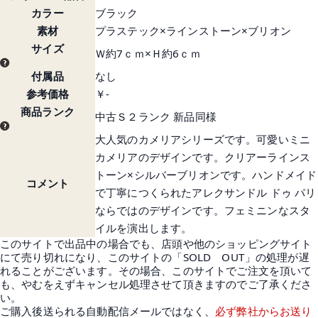
カラー
ブラック
素材
プラステック×ラインストーン×ブリオン
サイズ
Ｗ約7ｃｍ×Ｈ約6ｃｍ
付属品
なし
参考価格
￥-
商品ランク
中古Ｓ２ランク 新品同様
大人気のカメリアシリーズです。可愛いミニ
カメリアのデザインです。クリアーラインス
トーン×シルバーブリオンです。ハンドメイド
コメント
で丁寧につくられたアレクサンドル ドゥ パリ
ならではのデザインです。フェミニンなスタ
イルを演出します。
このサイトで出品中の場合でも、店頭や他のショッピングサイト
にて売り切れになり、このサイトの「SOLD OUT」の処理が遅
れることがございます。その場合、このサイトでご注文を頂いて
も、やむをえずキャンセル処理させて頂きますのでご了承くださ
い。
ご購入後送られる自動配信メールではなく、
必ず弊社からお送り