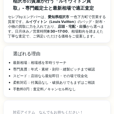
稲沢市の質屋が行う「ルイヴィトン買
取」- 専門鑑定士と最新相場で適正査定
セレブbyエンデバーは、
愛知県稲沢市
一色下方町で営業する
質屋です。
ルイヴィトン（Louis Vuitton）
のバッグ・財布・
小物の買取に力を入れており、
店頭・宅配・出張
から選べま
す。日月休み／営業時間
8:30~17:00
。相場動向を踏まえた
丁寧な査定で、ご満足いただける価格をご提案します。
選ばれる理由
最新相場：相場感を常時リサーチ
専門真贋：年式・素材・刻印・縫製ピッチまで確認
スピード：店頭なら最短即日・その場で現金化
柔軟対応：付属品なし・破損ありでもまずはご相談
手数料0円：査定料／キャンセル料なし
対応アイテム なんでもお持ちください！