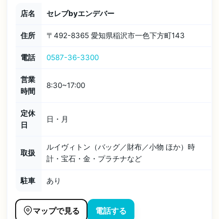
店名
セレブbyエンデバー
住所
〒
492-8365
愛知県稲沢市一色下方町143
電話
0587-36-3300
営業
8:30~17:00
時間
定休
日・月
日
ルイヴィトン（バッグ／財布／小物 ほか）時
取扱
計・宝石・金・プラチナなど
駐車
あり
マップで見る
電話する