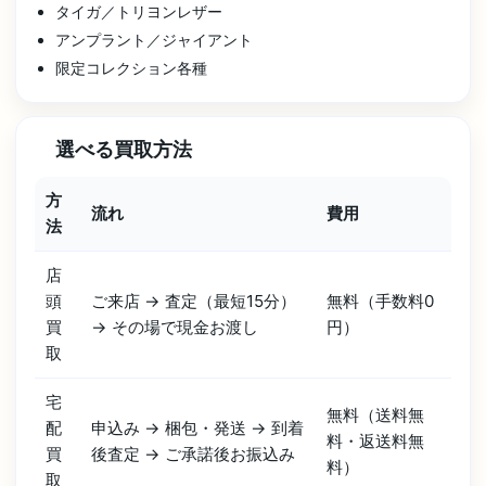
タイガ／トリヨンレザー
アンプラント／ジャイアント
限定コレクション各種
選べる買取方法
方
流れ
費用
法
店
頭
ご来店 → 査定（最短15分）
無料（手数料0
買
→ その場で現金お渡し
円）
取
宅
無料（送料無
配
申込み → 梱包・発送 → 到着
料・返送料無
買
後査定 → ご承諾後お振込み
料）
取