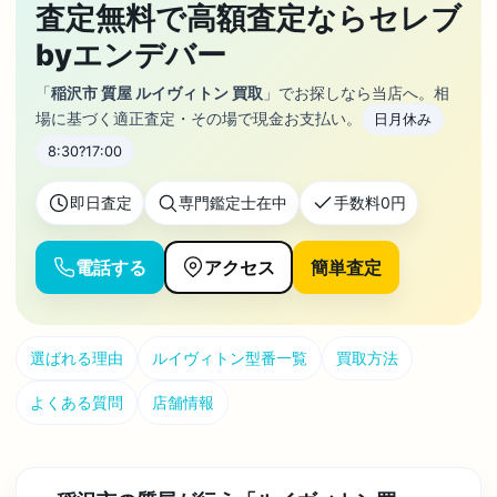
査定無料で高額査定ならセレブ
byエンデバー
「
稲沢市 質屋 ルイヴィトン 買取
」でお探しなら当店へ。相
場に基づく適正査定・その場で現金お支払い。
日月休み
8:30?17:00
即日査定
専門鑑定士在中
手数料0円
電話する
アクセス
簡単査定
選ばれる理由
ルイヴィトン型番一覧
買取方法
よくある質問
店舗情報