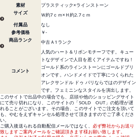
素材
プラスティック×ラインストーン
サイズ
Ｗ約7ｃｍ×Ｈ約2.7ｃｍ
付属品
なし
参考価格
￥-
商品ランク
中古Ａ1ランク
人気のハート＆リボンモチーフです。キュー
トなデザインで人目を惹くアイテムですね！
ゴールド系のラインストーンにゴールドブリ
コメント
オンです。ハンドメイドで丁寧につくられた
アレクサンドル ドゥ パリならではのデザイン
です。フェミニンなスタイルを演出します。
このサイトで出品中の場合でも、店頭や他のショッピングサイト
にて売り切れになり、このサイトの「SOLD OUT」の処理が遅
れることがございます。その場合、このサイトでご注文を頂いて
も、やむをえずキャンセル処理させて頂きますのでご了承くださ
い。
ご購入後送られる自動配信メールではなく、
必ず弊社からお送り
致しますご案内メールをご確認頂きます様お願い致します。