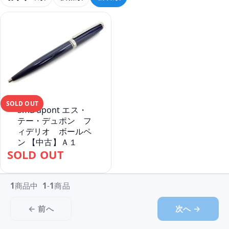
SOLD OUT
S.T.Dupont エス・
テー・デュポン フ
ィデリオ ボールペ
ン 【中古】Ａ１
SOLD OUT
1
商品中
1
-
1
商品
← 前へ
次へ →