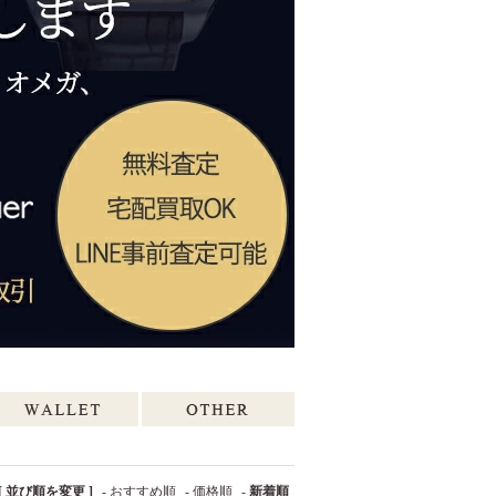
[ 並び順を変更 ]
-
おすすめ順
-
価格順
-
新着順