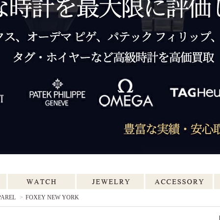
PAREL
>
FOXEY NEW YORK