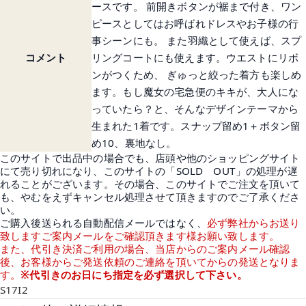
ースです。 前開きボタンが裾まで付き、ワン
ピースとしてはお呼ばれドレスやお子様の行
事シーンにも。 また羽織として使えば、スプ
コメント
リングコートにも使えます。ウエストにリボ
ンがつくため、 ぎゅっと絞った着方も楽しめ
ます。もし魔女の宅急便のキキが、大人にな
っていたら？と、そんなデザインテーマから
生まれた1着です。スナップ留め1＋ボタン留
め10、裏地なし。
このサイトで出品中の場合でも、店頭や他のショッピングサイト
にて売り切れになり、このサイトの「SOLD OUT」の処理が遅
れることがございます。その場合、このサイトでご注文を頂いて
も、やむをえずキャンセル処理させて頂きますのでご了承くださ
い。
ご購入後送られる自動配信メールではなく、
必ず弊社からお送り
致しますご案内メールをご確認頂きます様お願い致します。
また、代引き決済ご利用の場合、当店からのご案内メール確認
後、お客様からご発送依頼のご連絡を頂いてからの発送となりま
す。
※代引きのお日にち指定を必ず選択して下さい。
S17I2