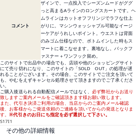
ザインで、一点投入でシーズンムードがググ
っと高まるAラインのロングスカートです。ヘ
ムラインはカットオフフリンジでラフな仕上
コメント
がりに。マシンウォッシャブル可能なイージ
ーケアがうれしいポイント。ウエストは背面
のみゴム仕様なので、ボトムインした時もス
マートに着こなせます。裏地なし。バックフ
ァスナー＋ワンフック留め。
このサイトで出品中の場合でも、店頭や他のショッピングサイト
にて売り切れになり、このサイトの「SOLD OUT」の処理が遅
れることがございます。その場合、このサイトでご注文を頂いて
も、やむをえずキャンセル処理させて頂きますのでご了承くださ
い。
ご購入後送られる自動配信メールではなく、
必ず弊社からお送り
致しますご案内メールをご確認頂きます様お願い致します。
また、代引き決済ご利用の場合、当店からのご案内メール確認
後、お客様からご発送依頼のご連絡を頂いてからの発送となりま
す。
※代引きのお日にち指定を必ず選択して下さい。
S17I1
その他の詳細情報