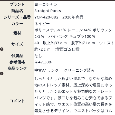
ブランド
ヨーコチャン
商品名
Straight Pants
シリーズ・品番
YCP-420-082 2020年商品
カラー
ネイビー
ポリエステル63％ レーヨン34％ ポリウレタ
素材
ン3％ パイピング キュプラ100％
40 股上約33ｃｍ 股下約71ｃｍ ウエスト
サイズ
約72ｃｍ (背面ゴム仕様)
付属品
なし
参考価格
￥47.300-
商品ランク
中古A1ランク クリーニング済み
しっとりとした程よい厚みでしなやかな着心
地のストレッチ素材。股上深めで適度にゆっ
たりとしたシルエットが魅力的なストレート
パンツです。腰回りを包みこむ安心できるフ
コメント
ィット感で、ウエスト位置の高い足の長さを
錯覚させるデザイン。ウエストバックはゴム