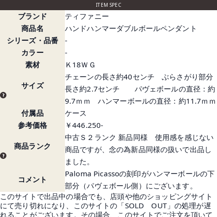
ITEM SPEC
ブランド
ティファニー
商品名
ハンドハンマーダブルボールペンダント
シリーズ・品番
-
カラー
-
素材
Ｋ18ＷＧ
チェーンの長さ約40センチ ぶらさがり部分
サイズ
長さ約2.7センチ パヴェボールの直径：約
9.7ｍｍ ハンマーボールの直径：約11.7ｍｍ
付属品
ケース
参考価格
￥446.250-
中古Ｓ２ランク 新品同様 使用感を感じない
商品ランク
商品ですが、念の為新品同様の扱いで出品し
ました。
Paloma Picassoの刻印がハンマーボールの下
コメント
部分（パヴェボール側）にございます。
このサイトで出品中の場合でも、店頭や他のショッピングサイト
にて売り切れになり、このサイトの「SOLD OUT」の処理が遅
れることがございます。その場合、このサイトでご注文を頂いて