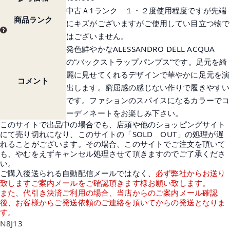
中古Ａ1ランク １・２度使用程度ですが先端
商品ランク
にキズがございますがご使用してい目立つ物で
はございません。
発色鮮やかなALESSANDRO DELL ACQUA
の”バックストラップパンプス”です。足元を綺
麗に見せてくれるデザインで華やかに足元を演
コメント
出します。窮屈感の感じない作りで履きやすい
です。ファションのスパイスになるカラーでコ
ーディネートをお楽しみ下さい。
このサイトで出品中の場合でも、店頭や他のショッピングサイト
にて売り切れになり、このサイトの「SOLD OUT」の処理が遅
れることがございます。その場合、このサイトでご注文を頂いて
も、やむをえずキャンセル処理させて頂きますのでご了承くださ
い。
ご購入後送られる自動配信メールではなく、
必ず弊社からお送り
致しますご案内メールをご確認頂きます様お願い致します。
また、代引き決済ご利用の場合、当店からのご案内メール確認
後、お客様からご発送依頼のご連絡を頂いてからの発送となりま
す。
N8J13