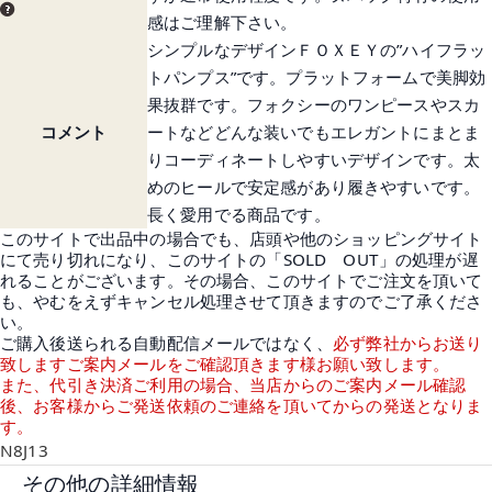
感はご理解下さい。
シンプルなデザインＦＯＸＥＹの”ハイフラッ
トパンプス”です。プラットフォームで美脚効
果抜群です。フォクシーのワンピースやスカ
コメント
ートなどどんな装いでもエレガントにまとま
りコーディネートしやすいデザインです。太
めのヒールで安定感があり履きやすいです。
長く愛用でる商品です。
このサイトで出品中の場合でも、店頭や他のショッピングサイト
にて売り切れになり、このサイトの「SOLD OUT」の処理が遅
れることがございます。その場合、このサイトでご注文を頂いて
も、やむをえずキャンセル処理させて頂きますのでご了承くださ
い。
ご購入後送られる自動配信メールではなく、
必ず弊社からお送り
致しますご案内メールをご確認頂きます様お願い致します。
また、代引き決済ご利用の場合、当店からのご案内メール確認
後、お客様からご発送依頼のご連絡を頂いてからの発送となりま
す。
N8J13
その他の詳細情報