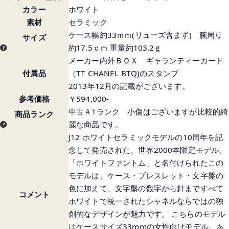
カラー
ホワイト
素材
セラミック
ケース幅約33ｍｍ(リューズ含まず) 腕周り
サイズ
約17.5ｃｍ 重量約103.2ｇ
メーカー内外ＢＯＸ ギャランティーカード
付属品
（TT CHANEL BTQ)のスタンプ
2013年12月の記載がございます。
参考価格
￥594,000-
中古Ａ1ランク 小傷はございますが比較的綺
商品ランク
麗な商品です。
J12 ホワイトセラミックモデルの10周年を記
念して発売された、世界2000本限定モデル。
「ホワイトファントム」と名付けられたこの
モデルは、ケース・ブレスレット・文字盤の
色に加えて、文字盤の数字から針まですべて
コメント
ホワイトで統一されたシャネルならではの独
創的なデザインが魅力です。 こちらのモデル
はケースサイズ33mmの女性向けモデル。あ