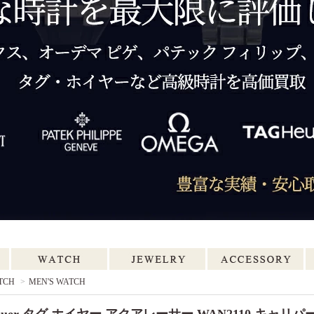
TCH
>
MEN'S WATCH