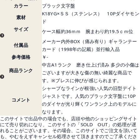
カラー
ブラック文字盤
K18YG×ＳＳ（ステンレス） 10Pダイヤモン
素材
ド
サイズ
ケース幅約36ｍｍ 腕まわり約19.5ｃｍ位
メーカー内外BOX（痛み有り）ギャランテー
付属品
カード（1998年の記載）並行輸入品
参考価格
￥-
中古A1ランク 磨き仕上げ済み 多少の小傷は
商品ランク
ございますが大きな傷の無い綺麗な商品で
す。※ブレスに伸びが感じられます。
シャープなラインが根強い人気の旧型デイト
ジャストです。人気のブラック文字盤に10P
コメント
のダイヤが光り輝くワンランク上のモデルに
なります。
このサイトで出品中の場合でも、店頭や他のショッピングサイト
にて売り切れになり、このサイトの「SOLD OUT」の処理が遅
れることがございます。その場合、このサイトでご注文を頂いて
も、やむをえずキャンセル処理させて頂きますのでご了承くださ