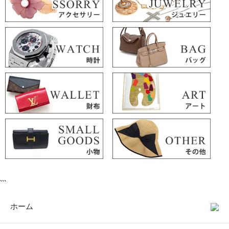
```
ホーム