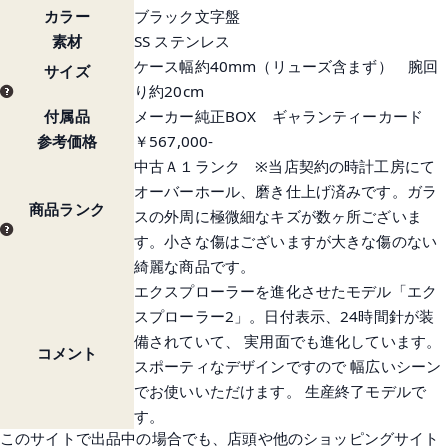
カラー
ブラック文字盤
素材
SS ステンレス
ケース幅約40mm（リューズ含まず） 腕回
サイズ
り約20cm
付属品
メーカー純正BOX ギャランティーカード
参考価格
￥567,000-
中古Ａ１ランク ※当店契約の時計工房にて
オーバーホール、磨き仕上げ済みです。ガラ
商品ランク
スの外周に極微細なキズが数ヶ所ございま
す。小さな傷はございますが大きな傷のない
綺麗な商品です。
エクスプローラーを進化させたモデル「エク
スプローラー2」。日付表示、24時間針が装
備されていて、 実用面でも進化しています。
コメント
スポーティなデザインですので 幅広いシーン
でお使いいただけます。 生産終了モデルで
す。
このサイトで出品中の場合でも、店頭や他のショッピングサイト