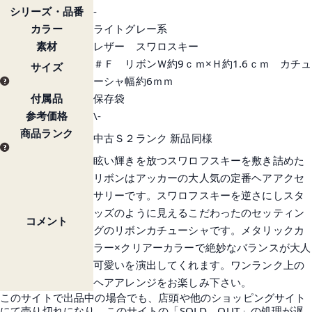
シリーズ・品番
-
カラー
ライトグレー系
素材
レザー スワロスキー
＃Ｆ リボンＷ約9ｃｍ×Ｈ約1.6ｃｍ カチュ
サイズ
ーシャ幅約6ｍｍ
付属品
保存袋
参考価格
\-
商品ランク
中古Ｓ２ランク 新品同様
眩い輝きを放つスワロフスキーを敷き詰めた
リボンはアッカーの大人気の定番ヘアアクセ
サリーです。スワロフスキーを逆さにしスタ
ッズのように見えるこだわったのセッティン
コメント
グのリボンカチューシャです。メタリックカ
ラー×クリアーカラーで絶妙なバランスが大人
可愛いを演出してくれます。ワンランク上の
ヘアアレンジをお楽しみ下さい。
このサイトで出品中の場合でも、店頭や他のショッピングサイト
にて売り切れになり、このサイトの「SOLD OUT」の処理が遅