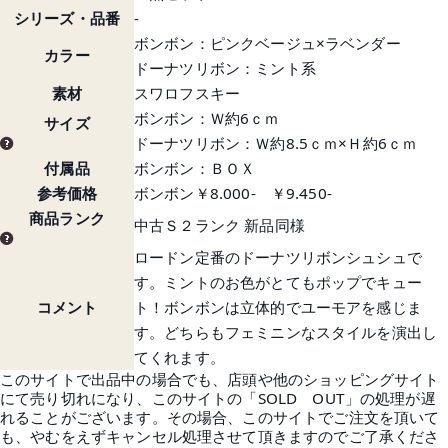
シリーズ・品番
-
ボンボン：ピンクベージュ×ラベンダー
カラー
ドーナツリボン：ミント系
素材
スワロフスキー
ボンボン：Ｗ約6ｃｍ
サイズ
ドーナツリボン：Ｗ約8.5ｃｍ×Ｈ約6ｃｍ
付属品
ボンボン：ＢＯＸ
参考価格
ボンボン￥8.000- ￥9.450-
商品ランク
中古Ｓ２ランク 新品同様
ロードン定番のドーナツリボンシュシュで
す。ミントのお色がとてもポップでキュー
コメント
ト！ボンボンは立体的でユーモアを感じま
す。どちらもフェミニンなスタイルを演出し
てくれます。
このサイトで出品中の場合でも、店頭や他のショッピングサイト
にて売り切れになり、このサイトの「SOLD OUT」の処理が遅
れることがございます。その場合、このサイトでご注文を頂いて
も、やむをえずキャンセル処理させて頂きますのでご了承くださ