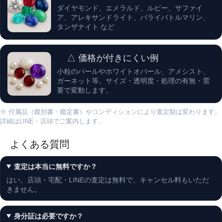
ダイヤモンド、エメラルド、ルビー、サファイ
ア、アレキサンドライト、パライバトルマリン、
タンザナイト など
△ 価格が付きにくい例
小粒のパールやホワイトオパール、アメシスト、
ガーネット等。サイズ・透明度・処理の有無・需
要で変動します。
※ 付属品（鑑別書・鑑定書）やコンディションにより査定額は変わります。
詳細はLINE・店頭でご案内します。
よくある質問
査定は本当に無料ですか？
はい、店頭・宅配・LINEの査定は無料で、キャンセル料もいただ
きません。
身分証は必要ですか？