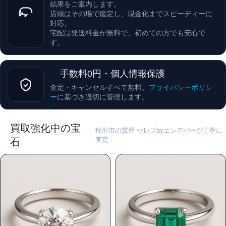
結果をご案内します。
店頭はその場で鑑定し、現金化までスピーディーに
対応。
宅配は発送料金が無料で、初めての方でも安心で
す。
手数料0円・個人情報保護
査定・キャンセルすべて無料。
プライバシーポリシ
ー
に基づき適切に管理します。
買取強化中の宝
稲沢市の質屋 セレブbyエンデバーが丁寧に
査定
石