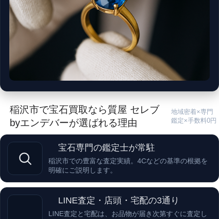
稲沢市で宝石買取なら質屋 セレブ
地域密着×専門
鑑定×手数料0円
byエンデバーが選ばれる理由
宝石専門の鑑定士が常駐
稲沢市での豊富な査定実績。4Cなどの基準の根拠を
明確にご説明します。
LINE査定・店頭・宅配の3通り
LINE査定と宅配は、お品物が届き次第すぐに査定し