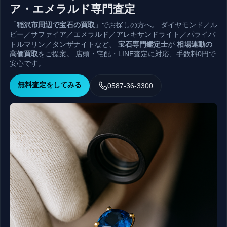
ア・エメラルド専門査定
「
稲沢市周辺で宝石の買取
」でお探しの方へ。 ダイヤモンド／ル
ビー／サファイア／エメラルド／アレキサンドライト／パライバ
トルマリン／タンザナイトなど、
宝石専門鑑定士
が
相場連動の
高価買取
をご提案。 店頭・宅配・LINE査定に対応、手数料0円で
安心です。
無料査定をしてみる
0587-36-3300